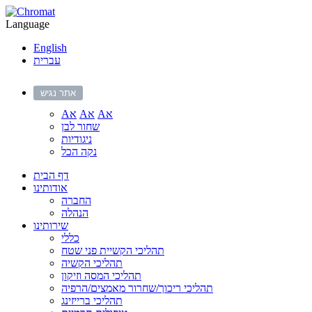
Language
English
עברית
אתר נגיש
Aא
Aא
Aא
שחור לבן
ניגודיות
נקה הכל
דף הבית
אודותינו
החברה
הנהלה
שירותינו
כללי
תהליכי הקשיית פני שטח
תהליכי הקשיה
תהליכי המסה וזיקון
תהליכי ריכוך/שחרור מאמצים/הרפיה
תהליכי ברייזינג